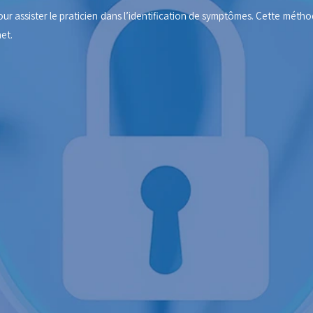
 pour assister le praticien dans l’identification de symptômes. Cette mét
et.