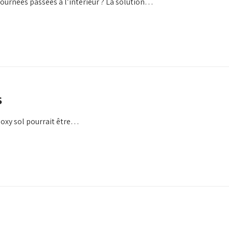
journées passées à l’intérieur ? La solution…
s
époxy sol pourrait être…