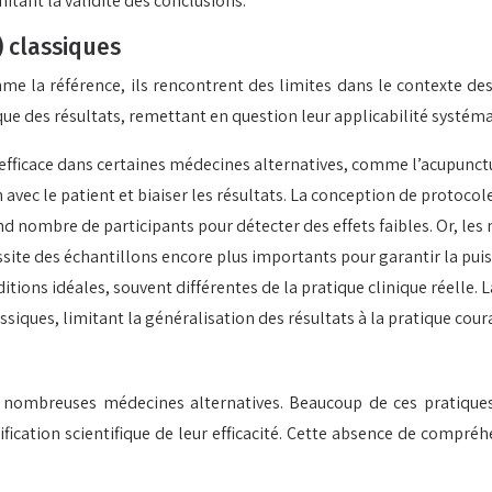
itant la validité des conclusions.
) classiques
mme la référence, ils rencontrent des limites dans le contexte d
gique des résultats, remettant en question leur applicabilité systém
le efficace dans certaines médecines alternatives, comme l’acupunctu
avec le patient et biaiser les résultats. La conception de protocol
 nombre de participants pour détecter des effets faibles. Or, les 
ssite des échantillons encore plus importants pour garantir la puis
ions idéales, souvent différentes de la pratique clinique réelle. La
iques, limitant la généralisation des résultats à la pratique cour
 de nombreuses médecines alternatives. Beaucoup de ces pratiqu
justification scientifique de leur efficacité. Cette absence de com