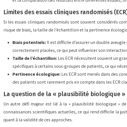
et la comparaison des résultats entre différentes études, lim
Limites des essais cliniques randomisés (ECR
Si les essais cliniques randomisés sont souvent considérés co
risque de biais, la taille de l’échantillon et la pertinence écolo
Biais potentiels:
Il est difficile d’assurer un double aveug
correctement placées, ce qui peut influencer son interaction 
Taille de l’échantillon:
Les ECR nécessitent souvent un grand
spécifiques à certains sous-groupes de patients, ce qui néce
Pertinence écologique:
Les ECR sont menés dans des condit
des patients sont rarement pris en compte dans les ECR class
La question de la « plausibilité biologique »
Un autre défi majeur est lié à la « plausibilité biologique »
connaissances scientifiques actuelles, ce qui rend difficile la 
quant à la validité de ces approches.