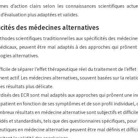
mes d’action clairs selon les connaissances scientifiques actu
’évaluation plus adaptées et valides.
icités des médecines alternatives
éthodes scientifiques traditionnelles aux spécificités des médecine
médicaux, peuvent être mal adaptés à des approches qui prônent l
ogies alternatives.
ifficile de séparer l’effet thérapeutique réel du traitement de l’e
 actif. Les médecines alternatives, souvent basées sur la relation
es résultats plus délicate.
disés des ECR sont mal adaptés aux approches qui prônent une in
atient en fonction de ses symptômes et de son profil individuel, ce
breux résultats en médecine alternative sont subjectifs et difficiles
idés et standardisés, tels que des questionnaires spécifiques, pour 
tiques en médecine alternative peuvent être mal définis et difficil