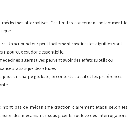
es médecines alternatives. Ces limites concernent notamment le
atique.
re. Un acupuncteur peut facilement savoir si les aiguilles sont
es rigoureux est donc essentielle.
médecines alternatives peuvent avoir des effets subtils ou
sance statistique des études.
 prise en charge globale, le contexte social et les préférences
ante.
es n’ont pas de mécanisme d’action clairement établi selon les
préhension des mécanismes sous-jacents soulève des interrogations